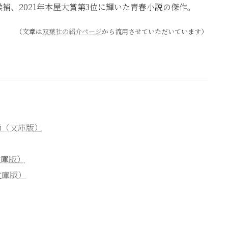
補、2021年本屋大賞第3位に輝いた青春小説の傑作。
（文章は
双葉社の紹介ページ
から流用させていただいています）
節（文庫版）
文庫版）
文庫版）