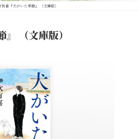
吹有喜『犬がいた季節』 （文庫版）
節』 （文庫版）