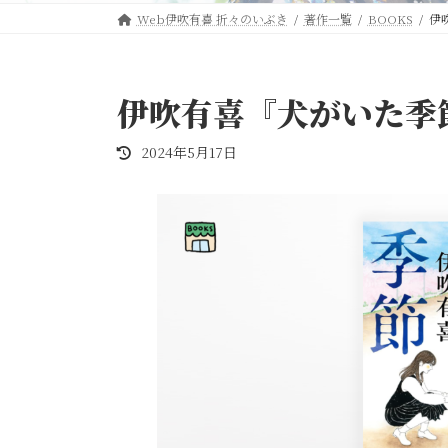
Web伊吹有喜 折々のいぶき
著作一覧
BOOKS
伊
伊吹有喜『犬がいた季
最
2024年5月17日
終
更
新
日
時
: