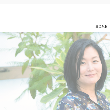
コ
ナ
ン
ビ
テ
ゲ
ン
ー
ツ
シ
HOME
へ
ョ
ス
ン
キ
に
ッ
移
プ
動