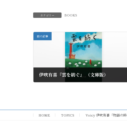
BOOKS
カテゴリー
前の記事
伊吹有喜『雲を紡ぐ』 （文庫版）
2022年9月10日
HOME
TOPICS
Voicy 伊吹有喜「物語の